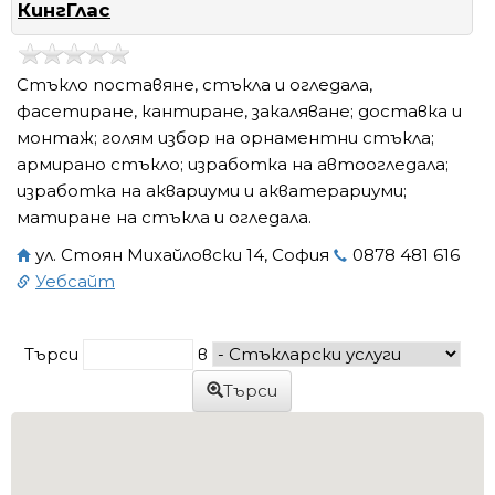
КингГлас
Стъкло поставяне, стъкла и огледала,
фасетиране, кантиране, закаляване; доставка и
монтаж; голям избор на орнаментни стъкла;
армирано стъкло; изработка на автоогледала;
изработка на аквариуми и акватерариуми;
матиране на стъкла и огледала.
ул. Стоян Михайловски 14, София
0878 481 616
Уебсайт
Търси
в
Търси