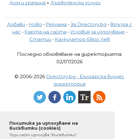
Дом и градина
»
Дърводелски услуги
Добави
•
Ново
•
Реклама
•
За Directory.bg
•
Връзка с
нас
•
Карта на сайта
•
Условия за използване
•
Статии
•
Калкулатор Евро Лев
Последно обновяване на директорията:
02/07/2026
© 2006-2026
Directory.bg - Българска бизнес
директория
Политика за използване на
бисквитки (cookies)
Този сайт използва "бисквитки".