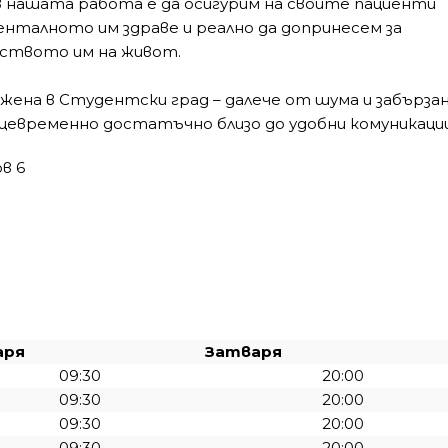
в нашата работа е да осигурим на своите пациенти
енталното им здраве и реално да допринесем за
еството им на живот.
жена в Студентски град – далече от шума и забърза
щевременно достатъчно близо до удобни комуникации
ов 6
аря
Затваря
09:30
20:00
09:30
20:00
09:30
20:00
09:30
20:00