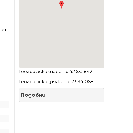
ния
.
Географска ширина: 42.652842
Географска дължина: 23.341068
Подобни