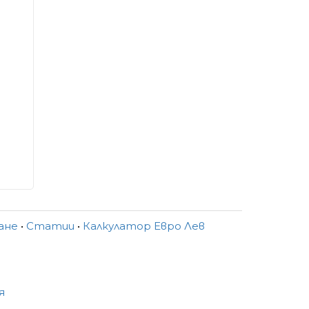
ване
•
Статии
•
Калкулатор Евро Лев
я