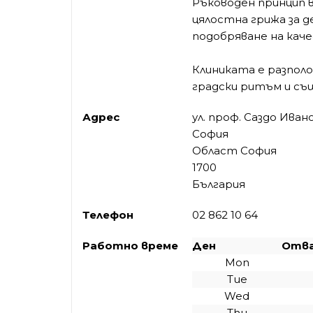
Ръководен принцип 
цялостна грижа за д
подобряване на кач
Клиниката е разполо
градски ритъм и съ
Адрес
ул. проф. Саздо Иван
София
Област София
1700
България
Телефон
02 862 10 64
Работно време
Ден
Отв
Mon
Tue
Wed
Thu