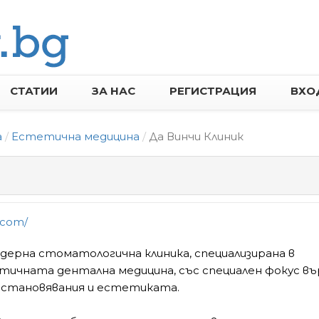
СТАТИИ
ЗА НАС
РЕГИСТРАЦИЯ
ВХО
а
Естетична медицина
Да Винчи Клиник
g.com/
одерна стоматологична клиника, специализирана в
ичната дентална медицина, със специален фокус въ
зстановявания и естетиката.