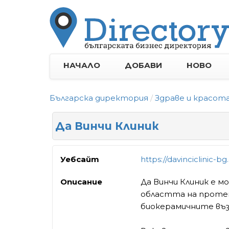
НАЧАЛО
ДОБАВИ
НОВО
Българска директория
Здраве и красот
Да Винчи Клиник
Уебсайт
https://davinciclinic-b
Описание
Да Винчи Клиник е м
областта на протет
биокерамичните въ