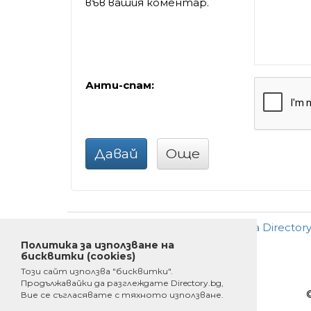
във вашия коментар.
Анти-спам:
Давай
Още
Добави
•
Ново
•
Реклама
•
За Director
Политика за използване на
бисквитки (cookies)
Този сайт използва "бисквитки".
Продължавайки да разглеждате Directory.bg,
Вие се съгласявате с тяхното използване.