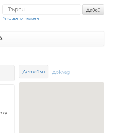
Давай
Разширено търсене
Д
Детайли
Доклад
рху