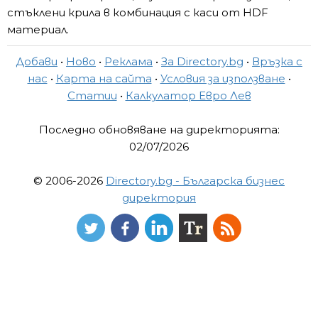
стъклени крила в комбинация с каси от HDF
материал.
Добави
•
Ново
•
Реклама
•
За Directory.bg
•
Връзка с
нас
•
Карта на сайта
•
Условия за използване
•
Статии
•
Калкулатор Евро Лев
Последно обновяване на директорията:
02/07/2026
© 2006-2026
Directory.bg - Българска бизнес
директория