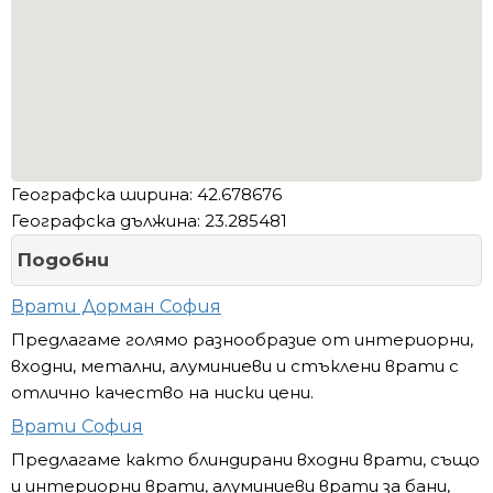
Географска ширина: 42.678676
Географска дължина: 23.285481
Подобни
Врати Дорман София
Предлагаме голямо разнообразие от интериорни,
входни, метални, алуминиеви и стъклени врати с
отлично качество на ниски цени.
Врати София
Предлагаме както блиндирани входни врати, също
и интериорни врати, алуминиеви врати за бани,