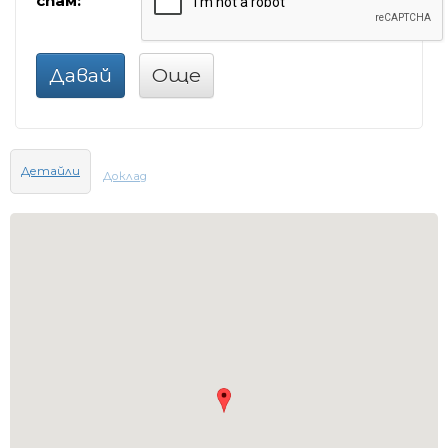
спам:
Давай
Още
Детайли
Доклад