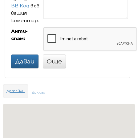
BB Код
във
вашия
коментар.
Анти-
спам:
Давай
Още
Детайли
Доклад