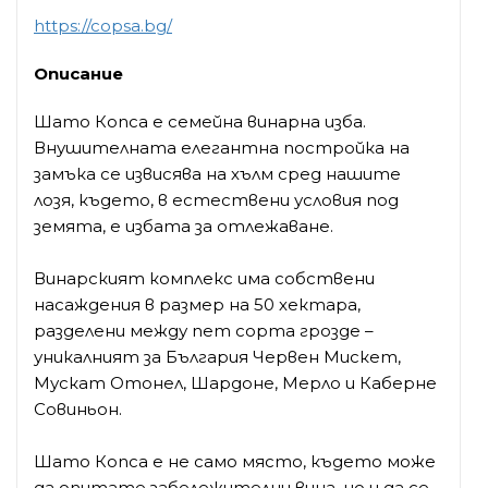
https://copsa.bg/
Описание
Шато Копса е семейна винарна изба.
Внушителната елегантна постройка на
замъка се извисява на хълм сред нашите
лозя, където, в естествени условия под
земята, е избата за отлежаване.
Винарският комплекс има собствени
насаждения в размер на 50 хектара,
разделени между пет сорта грозде –
уникалният за България Червен Мискет,
Мускат Отонел, Шардоне, Мерло и Каберне
Совиньон.
Шато Копса е не само място, където може
да опитате забележителни вина, но и да се