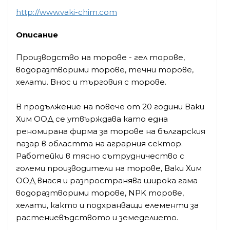
http://www.vaki-chim.com
Описание
Производство на торове - гел торове,
водоразтворими торове, течни торове,
хелати. Внос и търговия с торове.
В продължение на повече от 20 години Ваки
Хим ООД се утвърждава като една
реномирана фирма за торове на българския
пазар в областта на аграрния сектор.
Работейки в тясно сътрудничество с
големи производители на торове, Ваки Хим
ООД внася и разпространява широка гама
водоразтворими торове, NPK торове,
хелати, както и подхранващи елементи за
растениевъдството и земеделието.