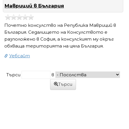
Мавриций в България
Почетно консулство на Република Мавриций в
България. Седалището на Консулството е
разположено в София, а консулският му окръг
обхваща територията на цяла България.
Уебсайт
Търси
в
Търси