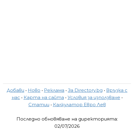
Добави
•
Ново
•
Реклама
•
За Directory.bg
•
Връзка с
нас
•
Карта на сайта
•
Условия за използване
•
Статии
•
Калкулатор Евро Лев
Последно обновяване на директорията:
02/07/2026