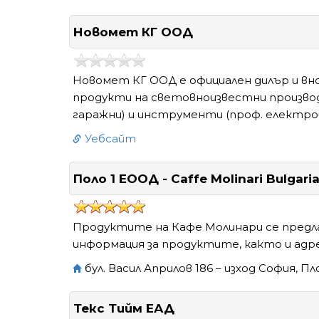
Новомет КГ ООД
Новомет КГ ООД е официален дилър и вно
продукти на световноизвестни производ
гаражни) и инструменти (проф. електр
Уебсайт
Поло 1 ЕООД - Caffe Molinari Bulgari
Продуктите на Кафе Молинари се предл
информация за продуктите, както и адре
бул. Васил Априлов 186 – изход София, П
Текс Тийм ЕАД