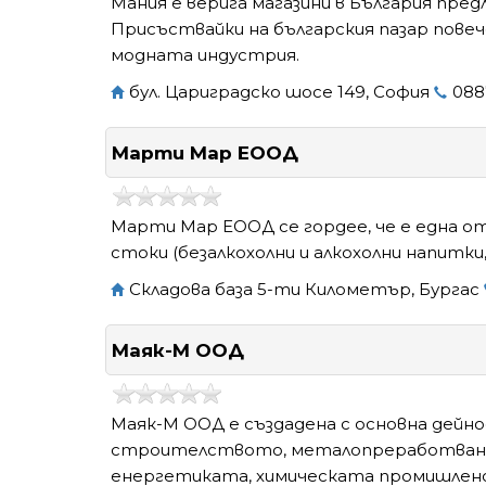
Мания е верига магазини в България пре
Присъствайки на българския пазар повеч
модната индустрия.
бул. Цариградско шосе 149, София
088
Марти Мар ЕООД
Марти Мар ЕООД се гордее, че е една 
стоки (безалкохолни и алкохолни напитки
Складова база 5-ти Километър, Бургас
Маяк-М ООД
Маяк-М ООД е създадена с основна дейно
строителството, металопреработван
енергетиката, химическата промишлен