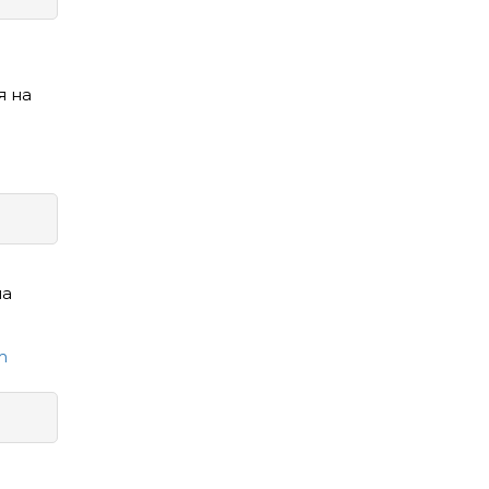
я на
на
т