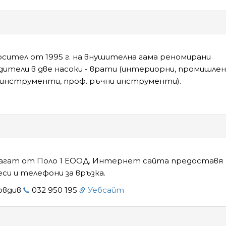
сител от 1995 г. на внушителна гама реномирани
ители в две насоки - врати (интериорни, промишлен
оинструменти, проф. ръчни инструменти).
a
агат от Поло 1 ЕООД. Интернет сайта предоставя
си и телефони за връзка.
ловдив
032 950 195
Уебсайт