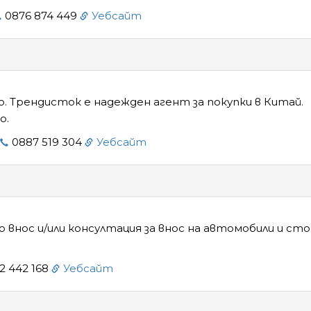
0876 874 449
Уебсайт
о. Трендисток е надежден агент за покупки в Китай.
о.
0887 519 304
Уебсайт
 внос и/или консултация за внос на автомобили и ст
2 442 168
Уебсайт