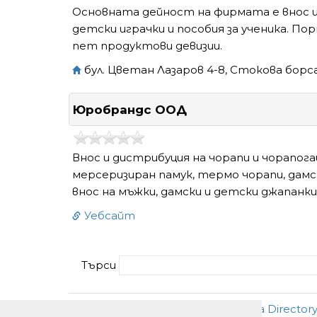
Основната дейност на фирмата е внос и
детски играчки и пособия за ученика. П
пет продуктови дeвизии.
бул. Цветан Лазаров 4-8, Стокова борса
Юробрандс ООД
Внос и дистрибуция на чорапи и чорапог
мерсеризиран памук, термо чорапи, дамск
внос на мъжки, дамски и детски джапанки
Уебсайт
Търси
Добави
•
Ново
•
Реклама
•
За Director