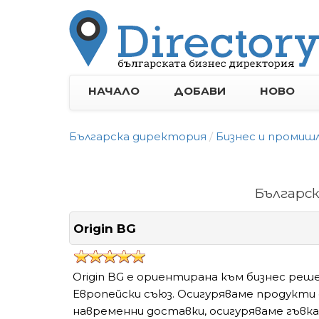
НАЧАЛО
ДОБАВИ
НОВО
Българска директория
Бизнес и промиш
Българс
Origin BG
Origin BG е ориентирана към бизнес реш
Европейски съюз. Осигуряваме продукти
навременни доставки, осигуряваме гъвкав