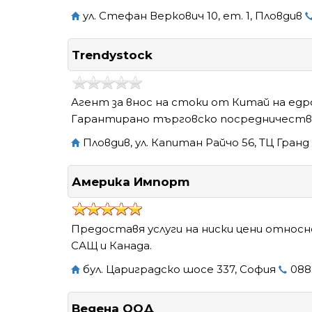
ул. Стефан Веркович 10, ет. 1, Пловдив
Trendystock
Агент за внос на стоки от Китай на едр
Гарантирано търговско посредничеств
Пловдив, ул. Капитан Райчо 56, ТЦ Гранд
Америка Импорт
Предоставя услуги на ниски цени относно
САЩ и Канада.
бул. Цариградско шосе 337, София
088
Ведена ООД