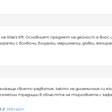
а Vida’s Kft. Основният предмет на дейност е внос 
играчки с бонбони, близалки, маршмалоу, дъвки, желира
дължаща своето развитие, както на динамичния си ек
семейни традиции в областта на търговията с кафе,
8
Уебсайт