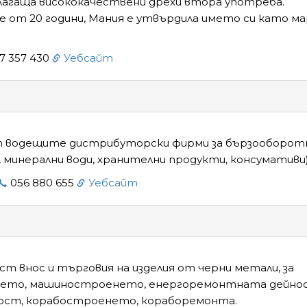
длагаща висококачествени дрехи втора употреба.
е от 20 години, Мания е утвърдила името си като ма
7 357 430
Уебсайт
от водещите дистрибуторски фирми за бързооборот
, минерални води, хранителни продукти, консумативи)
056 880 655
Уебсайт
ст внос и търговия на изделия от черни метали, за
ето, машиностроенето, енергоремонтната дейно
ост, корабостроенето, кораборемонта.