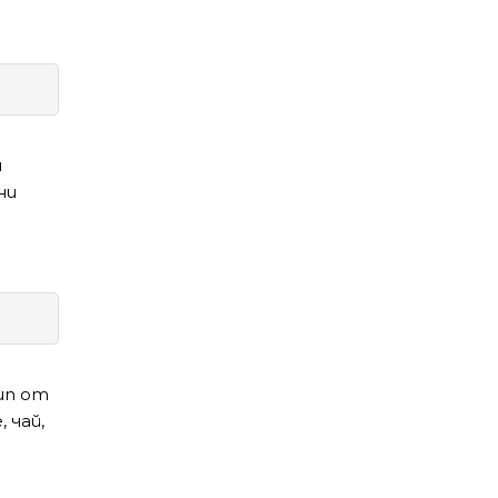
и
ни
ип от
 чай,