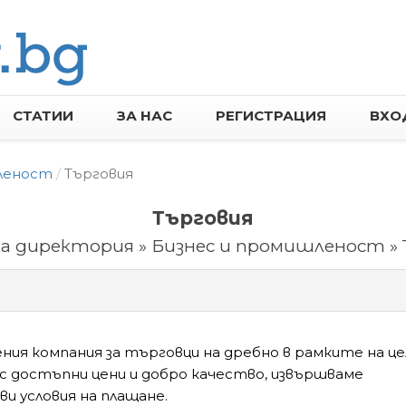
СТАТИИ
ЗА НАС
РЕГИСТРАЦИЯ
ВХО
леност
Търговия
Търговия
ка директория » Бизнес и промишленост » 
ения компания за търговци на дребно в рамките на це
 с достъпни цени и добро качество, извършваме
и условия на плащане.