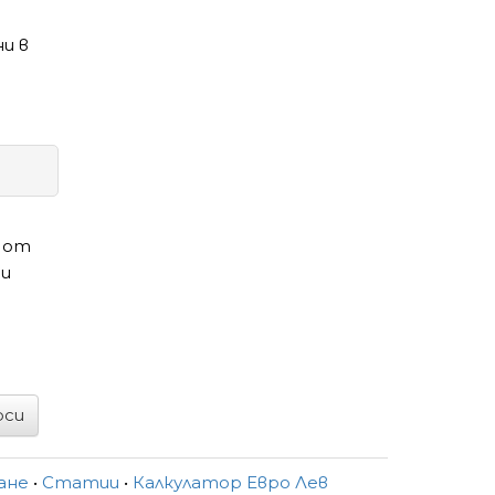
и в
и от
 и
рси
ване
•
Статии
•
Калкулатор Евро Лев