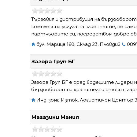
Търговия и дистрибуция на бързооборотн
комплексна услуга на клиентите, не само
партньорите си, посредством добре обу
бул. Марица 160, Склад 23, Пловдив
089
Загора Груп БГ
Загора Груп БГ е сред водещите лидери 
бързооборотни хранителни стоки с гар
Инд. зона Изток, Логистичен Център З
Магазини Мания