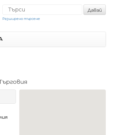
Давай
Разширено търсене
Д
Търговия
лия