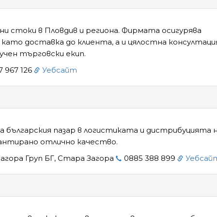
и стоки в Пловдив и региона. Фирмата осигурява
 като доставка до клиента, а и цялостна консултаци
чен търговски екип.
7 967 126
Уебсайт
на българския пазар в логистиката и дистрибуцията 
антирано отлично качество.
агора Груп БГ, Стара Загора
0885 388 899
Уебсай