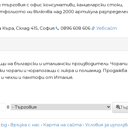
 търговия с офис консумативи, канцеларски стоки,
ортфолиото ни включва над 2000 артикула разпределен
 Къра, Склад 415, София
0896 608 606
Уебсайт
ащи на български и италиански производители. Чорап
и чорапи и чорапогащи с ликра и полиамид. Продажба
 и чехли и пантофи от Италия.
в
Тъ
y.bg
•
Връзка с нас
•
Карта на сайта
•
Условия за използ