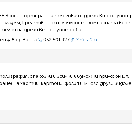
във вноса, сортиране и търговия с дрехи втора упот
онализъм, креативност и лоялност, компанията вече 
телни на дрехи втора употреба.
ен завод, Варна
052 501 927
Уебсайт
полиграфия, опаковки и всички възможни приложения.
ане) на хартии, картони, фолия и много други видове