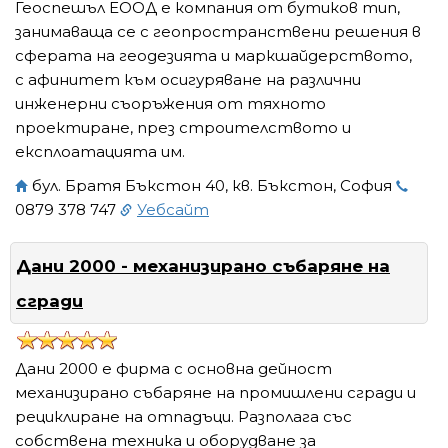
Геоспешъл ЕООД е компания от бутиков тип,
занимаваща се с геопространствени решения в
сферата на геодезията и маркшайдерството,
с афинитет към осигуряване на различни
инженерни съоръжения от тяхното
проектиране, през строителството и
експлоатацията им.
бул. Братя Бъкстон 40, кв. Бъкстон, София
0879 378 747
Уебсайт
Дани 2000 - механизирано събаряне на
сгради
Дани 2000 е фирма с основна дейност
механизирано събаряне на промишлени сгради и
рециклиране на отпадъци. Разполага със
собствена техника и оборудване за