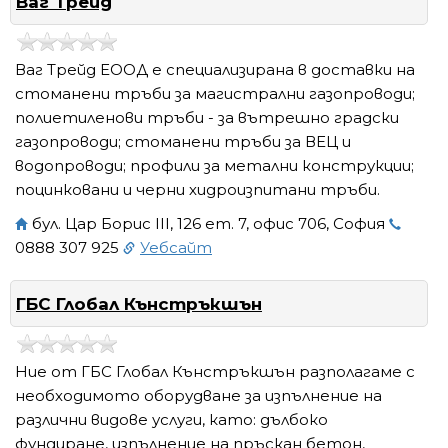
Ваг Трейд
Ваг Трейд ЕООД е специализирана в доставки на
стоманени тръби за магистрални газопроводи;
полиетиленови тръби - за вътрешно градски
газопроводи; стоманени тръби за ВЕЦ и
водопроводи; профили за метални конструкции;
поцинковани и черни хидроизпитани тръби.
бул. Цар Борис III, 126 ет. 7, офис 706, София
0888 307 925
Уебсайт
ГБС Глобал Кънстръкшън
Ние от ГБС Глобал Кънстръкшън разполагаме с
необходимото оборудване за изпълнение на
различни видове услуги, като: дълбоко
фундиране, изпълнение на пръскан бетон,