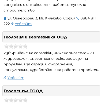
сондажни и инжекционни работи, тунелно
строителство.
ул. Огнеборец 3, кв. Княжево, София
0884 811
222
Уебсайт
Геология и геотехника ООД
Извършване на геоложки, инженерногеоложки,
хидрогеоложки, геотехнически, геофизични
проучвания за сгради и съоръжения,
консултации, изработване на работни проекти.
Уебсайт
Геоспешъл ЕООД