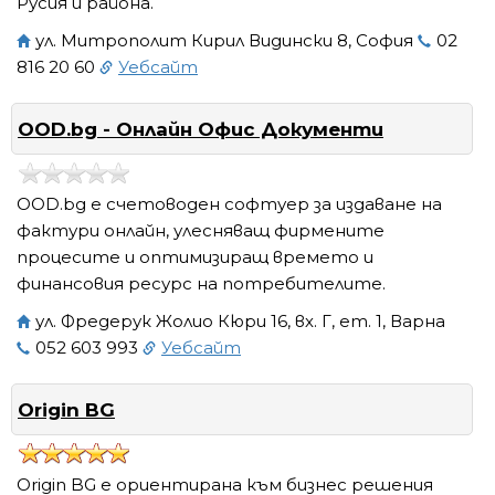
Русия и района.
ул. Митрополит Кирил Видински 8, София
02
816 20 60
Уебсайт
OOD.bg - Онлайн Офис Документи
OOD.bg е счетоводен софтуер за издаване на
фактури онлайн, улесняващ фирмените
процесите и оптимизиращ времето и
финансовия ресурс на потребителите.
ул. Фредерук Жолио Кюри 16, вх. Г, ет. 1, Варна
052 603 993
Уебсайт
Origin BG
Origin BG е ориентирана към бизнес решения