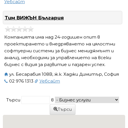
Уебсайт
Тим ВИЖЪН България
Компанията има над 24-годишен опит в
проектирането и внедряването на цялостни
софтуерни системи за бизнес мениджмънт и
анализ, необходими за управлението на всеки
бизнес с визия за развитие и пазарен успех.
ул. Бесарабия 108В, ж.к. Хаджи Димитър, София
02 976 1313
Уебсайт
Търси
в
Търси