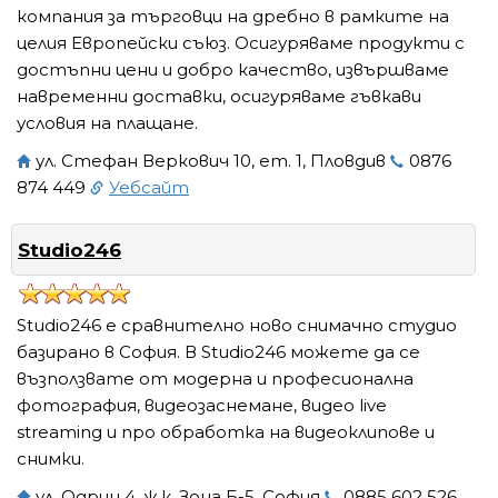
компания за търговци на дребно в рамките на
целия Европейски съюз. Осигуряваме продукти с
достъпни цени и добро качество, извършваме
навременни доставки, осигуряваме гъвкави
условия на плащане.
ул. Стефан Веркович 10, ет. 1, Пловдив
0876
874 449
Уебсайт
Studio246
Studio246 е сравнително ново снимачно студио
базирано в София. В Studio246 можете да се
възползвате от модерна и професионална
фотография, видеозаснемане, видео live
streaming и про обработка на видеоклипове и
снимки.
ул. Одрин 4, ж.к. Зона Б-5, София
0885 602 526