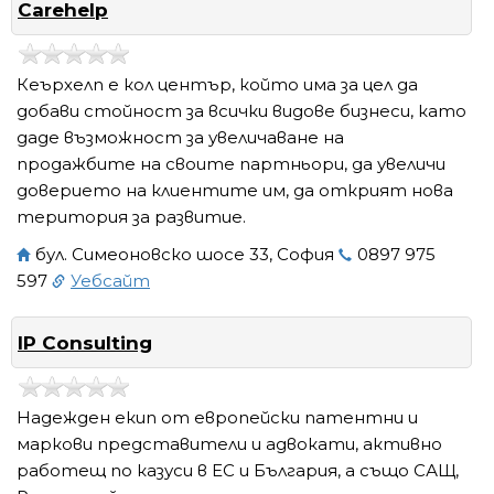
Carehelp
Кеърхелп е кол център, който има за цел да
добави стойност за всички видове бизнеси, като
даде възможност за увеличаване на
продажбите на своите партньори, да увеличи
доверието на клиентите им, да открият нова
територия за развитие.
бул. Симеоновско шосе 33, София
0897 975
597
Уебсайт
IP Consulting
Надежден екип от европейски патентни и
маркови представители и адвокати, активно
работещ по казуси в ЕС и България, а също САЩ,