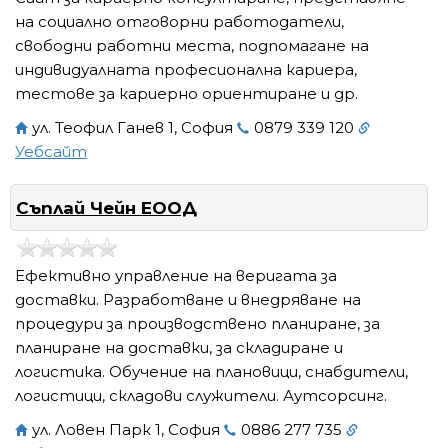
на социално отговорни работодатели,
свободни работни места, подпомагане на
индивидуалната професионална кариера,
тестове за кариерно ориентиране и др.
ул. Теофил Ганев 1, София
0879 339 120
Уебсайт
Съплай Чейн ЕООД
Ефективно управление на веригата за
доставки. Разработване и внедряване на
процедури за производствено планиране, за
планиране на доставки, за складиране и
логистика. Обучение на плановици, снабдители,
логистици, складови служители. Аутсорсинг.
ул. Ловен Парк 1, София
0886 277 735