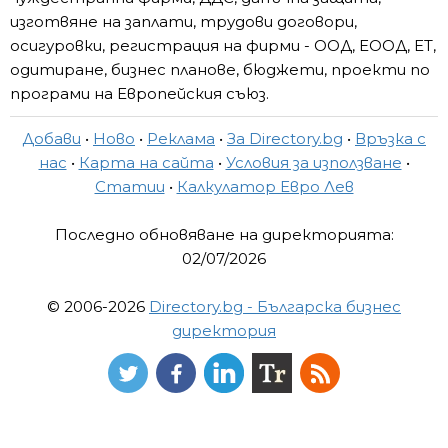
изготвяне на заплати, трудови договори,
осигуровки, регистрация на фирми - ООД, ЕООД, ЕТ,
одитиране, бизнес планове, бюджети, проекти по
програми на Европейския съюз.
Добави
•
Ново
•
Реклама
•
За Directory.bg
•
Връзка с
нас
•
Карта на сайта
•
Условия за използване
•
Статии
•
Калкулатор Евро Лев
Последно обновяване на директорията:
02/07/2026
© 2006-2026
Directory.bg - Българска бизнес
директория