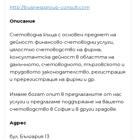
http://businessgroup-consult.com
Описание
Счетоводна къща с основен предмет на
дейност: финансово-счетоводни услуги,
цялостно счетоводство на фирма,
консултантска дейност в областта на
данъчното, счетоводното, търговското и
трудовото законодателство, регистрация
и пререгистрация на фирми и др.
Имаме богат опит в предлаганите от нас
услуги и предлагаме поддържане на вашето
счетоводство в София и в други градове.
Адрес
бул. България 13