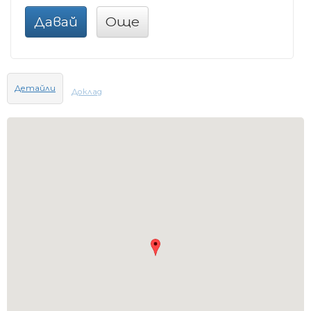
Давай
Още
Детайли
Доклад