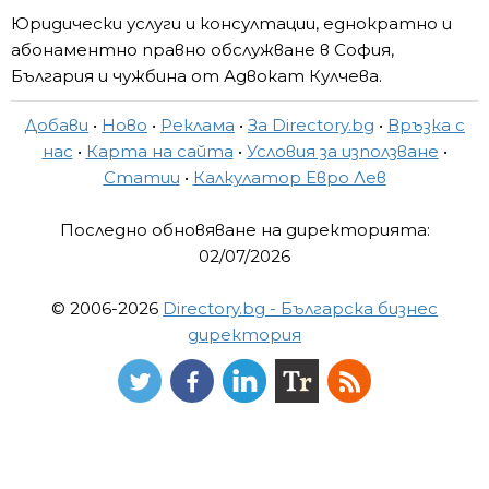
Юридически услуги и консултации, еднократно и
абонаментно правно обслужване в София,
България и чужбина от Адвокат Кулчева.
Добави
•
Ново
•
Реклама
•
За Directory.bg
•
Връзка с
нас
•
Карта на сайта
•
Условия за използване
•
Статии
•
Калкулатор Евро Лев
Последно обновяване на директорията:
02/07/2026
© 2006-2026
Directory.bg - Българска бизнес
директория