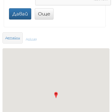
Давай
Още
Детайли
Доклад